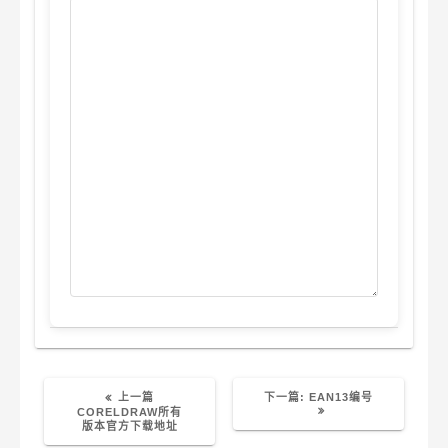
上
下
上一篇
下一篇:
EAN13编号
篇
篇
CORELDRAW所有
文
文
版本官方下载地址
章：
章：